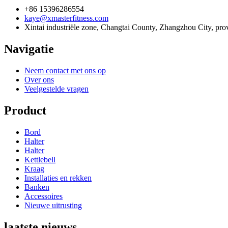
+86 15396286554
kaye@xmasterfitness.com
Xintai industriële zone, Changtai County, Zhangzhou City, pro
Navigatie
Neem contact met ons op
Over ons
Veelgestelde vragen
Product
Bord
Halter
Halter
Kettlebell
Kraag
Installaties en rekken
Banken
Accessoires
Nieuwe uitrusting
laatste nieuws