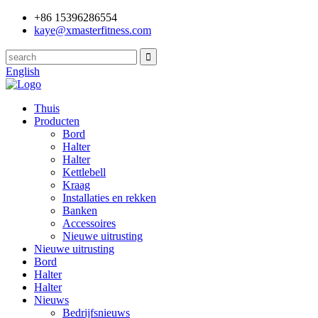
+86 15396286554
kaye@xmasterfitness.com
English
Thuis
Producten
Bord
Halter
Halter
Kettlebell
Kraag
Installaties en rekken
Banken
Accessoires
Nieuwe uitrusting
Nieuwe uitrusting
Bord
Halter
Halter
Nieuws
Bedrijfsnieuws