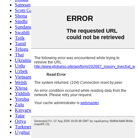
Samoan
Scots Gaelic
Shona
Sindhi
Sundanese
Swahili
Tajik
Tamil
Telugu
Thai
Ukrainian
Urdu
Uzbek
Vietnamese
Welsh
Xhosa
Yiddish
Yoruba
Zulu
Kinyarwanda
Tatar
Oriya
Turkmen
Uyghur