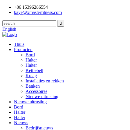
+86 15396286554
kaye@xmasterfitness.com
English
Thuis
Producten
Bord
Halter
Halter
Kettlebell
Kraag
Installaties en rekken
Banken
Accessoires
Nieuwe uitrusting
Nieuwe uitrusting
Bord
Halter
Halter
Nieuws
Bedrijfsnieuws