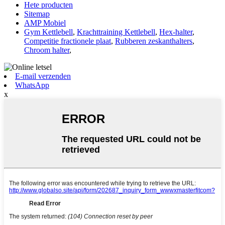
Hete producten
Sitemap
AMP Mobiel
Gym Kettlebell
,
Krachttraining Kettlebell
,
Hex-halter
,
Competitie fractionele plaat
,
Rubberen zeskanthalters
,
Chroom halter
,
E-mail verzenden
WhatsApp
x