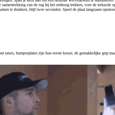
ogen. Span je kern aan om een ​​neutrale wervelkolom te stabiliseren! 
e samentrekking van de rug bij het omhoog trekken, voer de trekactie o
samen te drukken, blijf twee seconden. Speel de plaat langzaam opnieuw
ont raises, bumperplates zijn hun eerste keuze, de gemakkelijke grip ma