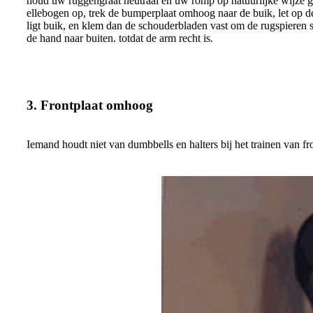
houd uw ruggengraat neutraal en uw romp op natuurlijke wijze geb
ellebogen op, trek de bumperplaat omhoog naar de buik, let op d
ligt buik, en klem dan de schouderbladen vast om de rugspieren 
de hand naar buiten. totdat de arm recht is.
3. Frontplaat omhoog
Iemand houdt niet van dumbbells en halters bij het trainen van fr