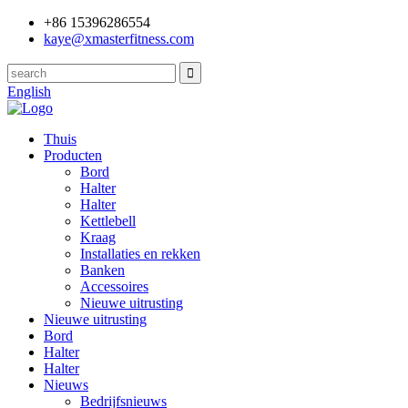
+86 15396286554
kaye@xmasterfitness.com
English
Thuis
Producten
Bord
Halter
Halter
Kettlebell
Kraag
Installaties en rekken
Banken
Accessoires
Nieuwe uitrusting
Nieuwe uitrusting
Bord
Halter
Halter
Nieuws
Bedrijfsnieuws