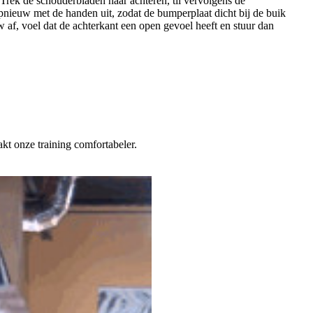
Trek de schouderbladen naar achteren, til vervolgens de
pnieuw met de handen uit, zodat de bumperplaat dicht bij de buik
 af, voel dat de achterkant een open gevoel heeft en stuur dan
akt onze training comfortabeler.