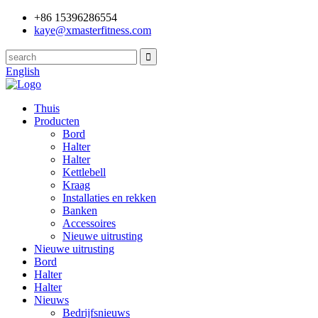
+86 15396286554
kaye@xmasterfitness.com
English
Thuis
Producten
Bord
Halter
Halter
Kettlebell
Kraag
Installaties en rekken
Banken
Accessoires
Nieuwe uitrusting
Nieuwe uitrusting
Bord
Halter
Halter
Nieuws
Bedrijfsnieuws