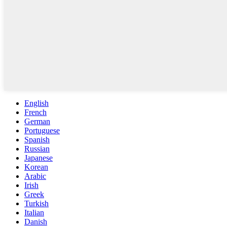
English
French
German
Portuguese
Spanish
Russian
Japanese
Korean
Arabic
Irish
Greek
Turkish
Italian
Danish