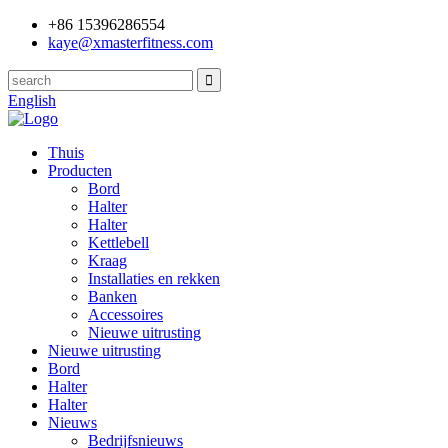
+86 15396286554
kaye@xmasterfitness.com
English
Thuis
Producten
Bord
Halter
Halter
Kettlebell
Kraag
Installaties en rekken
Banken
Accessoires
Nieuwe uitrusting
Nieuwe uitrusting
Bord
Halter
Halter
Nieuws
Bedrijfsnieuws