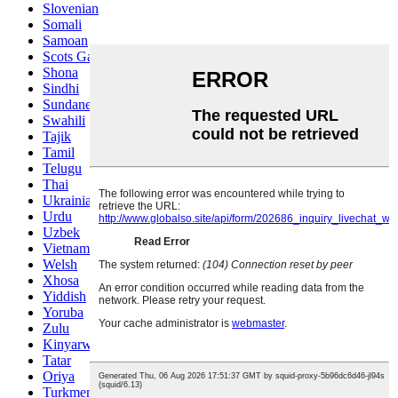
Slovenian
Somali
Samoan
Scots Gaelic
Shona
Sindhi
Sundanese
Swahili
Tajik
Tamil
Telugu
Thai
Ukrainian
Urdu
Uzbek
Vietnamese
Welsh
Xhosa
Yiddish
Yoruba
Zulu
Kinyarwanda
Tatar
Oriya
Turkmen