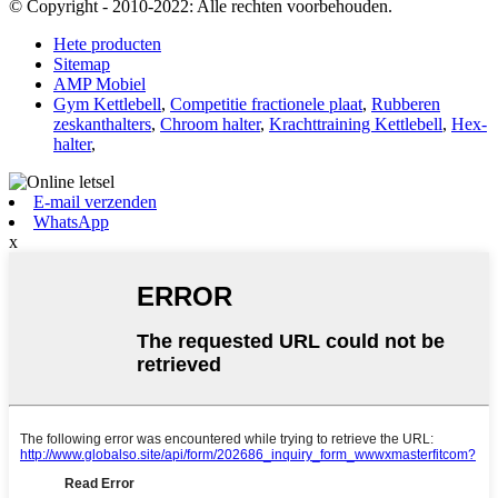
© Copyright - 2010-2022: Alle rechten voorbehouden.
Hete producten
Sitemap
AMP Mobiel
Gym Kettlebell
,
Competitie fractionele plaat
,
Rubberen
zeskanthalters
,
Chroom halter
,
Krachttraining Kettlebell
,
Hex-
halter
,
E-mail verzenden
WhatsApp
x