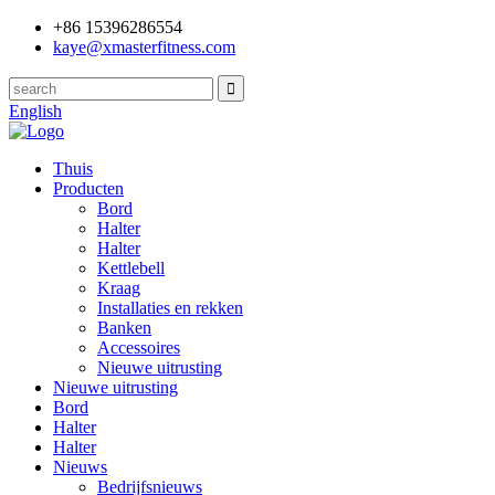
+86 15396286554
kaye@xmasterfitness.com
English
Thuis
Producten
Bord
Halter
Halter
Kettlebell
Kraag
Installaties en rekken
Banken
Accessoires
Nieuwe uitrusting
Nieuwe uitrusting
Bord
Halter
Halter
Nieuws
Bedrijfsnieuws