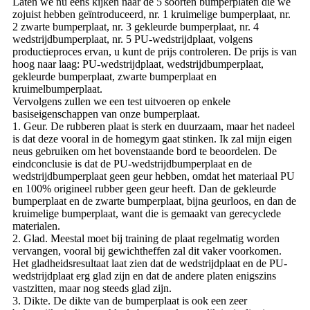
Laten we nu eens kijken naar de 5 soorten bumperplaten die we
zojuist hebben geïntroduceerd, nr. 1 kruimelige bumperplaat, nr.
2 zwarte bumperplaat, nr. 3 gekleurde bumperplaat, nr. 4
wedstrijdbumperplaat, nr. 5 PU-wedstrijdplaat, volgens
productieproces ervan, u kunt de prijs controleren. De prijs is van
hoog naar laag: PU-wedstrijdplaat, wedstrijdbumperplaat,
gekleurde bumperplaat, zwarte bumperplaat en
kruimelbumperplaat.
Vervolgens zullen we een test uitvoeren op enkele
basiseigenschappen van onze bumperplaat.
1. Geur. De rubberen plaat is sterk en duurzaam, maar het nadeel
is dat deze vooral in de homegym gaat stinken. Ik zal mijn eigen
neus gebruiken om het bovenstaande bord te beoordelen. De
eindconclusie is dat de PU-wedstrijdbumperplaat en de
wedstrijdbumperplaat geen geur hebben, omdat het materiaal PU
en 100% origineel rubber geen geur heeft. Dan de gekleurde
bumperplaat en de zwarte bumperplaat, bijna geurloos, en dan de
kruimelige bumperplaat, want die is gemaakt van gerecyclede
materialen.
2. Glad. Meestal moet bij training de plaat regelmatig worden
vervangen, vooral bij gewichtheffen zal dit vaker voorkomen.
Het gladheidsresultaat laat zien dat de wedstrijdplaat en de PU-
wedstrijdplaat erg glad zijn en dat de andere platen enigszins
vastzitten, maar nog steeds glad zijn.
3. Dikte. De dikte van de bumperplaat is ook een zeer