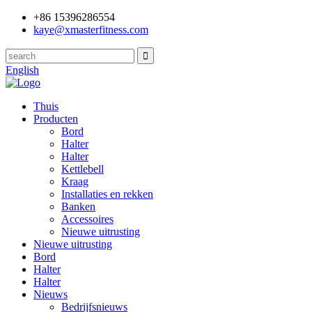
+86 15396286554
kaye@xmasterfitness.com
English
Thuis
Producten
Bord
Halter
Halter
Kettlebell
Kraag
Installaties en rekken
Banken
Accessoires
Nieuwe uitrusting
Nieuwe uitrusting
Bord
Halter
Halter
Nieuws
Bedrijfsnieuws